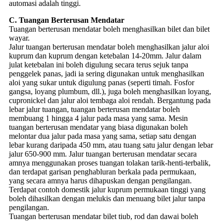
automasi adalah tinggi.
C. Tuangan Berterusan Mendatar
Tuangan berterusan mendatar boleh menghasilkan bilet dan bilet
wayar.
Jalur tuangan berterusan mendatar boleh menghasilkan jalur aloi
kuprum dan kuprum dengan ketebalan 14-20mm. Jalur dalam
julat ketebalan ini boleh digulung secara terus sejuk tanpa
penggelek panas, jadi ia sering digunakan untuk menghasilkan
aloi yang sukar untuk digulung panas (seperti timah. Fosfor
gangsa, loyang plumbum, dll.), juga boleh menghasilkan loyang,
cupronickel dan jalur aloi tembaga aloi rendah. Bergantung pada
lebar jalur tuangan, tuangan berterusan mendatar boleh
membuang 1 hingga 4 jalur pada masa yang sama. Mesin
tuangan berterusan mendatar yang biasa digunakan boleh
melontar dua jalur pada masa yang sama, setiap satu dengan
lebar kurang daripada 450 mm, atau tuang satu jalur dengan lebar
jalur 650-900 mm. Jalur tuangan berterusan mendatar secara
amnya menggunakan proses tuangan tolakan tarik-henti-terbalik,
dan terdapat garisan penghabluran berkala pada permukaan,
yang secara amnya harus dihapuskan dengan pengilangan.
Terdapat contoh domestik jalur kuprum permukaan tinggi yang
boleh dihasilkan dengan melukis dan menuang bilet jalur tanpa
pengilangan.
Tuangan berterusan mendatar bilet tiub, rod dan dawai boleh