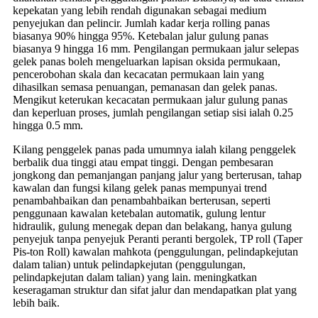
kepekatan yang lebih rendah digunakan sebagai medium
penyejukan dan pelincir. Jumlah kadar kerja rolling panas
biasanya 90% hingga 95%. Ketebalan jalur gulung panas
biasanya 9 hingga 16 mm. Pengilangan permukaan jalur selepas
gelek panas boleh mengeluarkan lapisan oksida permukaan,
pencerobohan skala dan kecacatan permukaan lain yang
dihasilkan semasa penuangan, pemanasan dan gelek panas.
Mengikut keterukan kecacatan permukaan jalur gulung panas
dan keperluan proses, jumlah pengilangan setiap sisi ialah 0.25
hingga 0.5 mm.
Kilang penggelek panas pada umumnya ialah kilang penggelek
berbalik dua tinggi atau empat tinggi. Dengan pembesaran
jongkong dan pemanjangan panjang jalur yang berterusan, tahap
kawalan dan fungsi kilang gelek panas mempunyai trend
penambahbaikan dan penambahbaikan berterusan, seperti
penggunaan kawalan ketebalan automatik, gulung lentur
hidraulik, gulung menegak depan dan belakang, hanya gulung
penyejuk tanpa penyejuk Peranti peranti bergolek, TP roll (Taper
Pis-ton Roll) kawalan mahkota (penggulungan, pelindapkejutan
dalam talian) untuk pelindapkejutan (penggulungan,
pelindapkejutan dalam talian) yang lain. meningkatkan
keseragaman struktur dan sifat jalur dan mendapatkan plat yang
lebih baik.