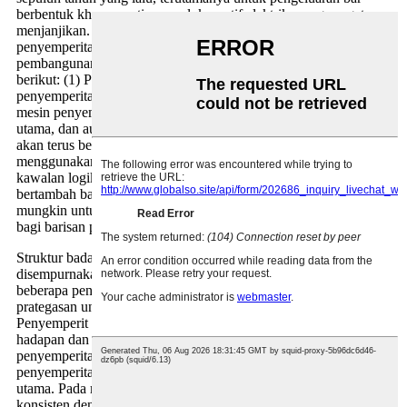
berbentuk khas seperti wayar lokomotif elektrik, yang sangat
menjanjikan. Dalam beberapa dekad kebelakangan ini, teknologi
penyemperitan baru telah berkembang pesat, dan trend
pembangunan teknologi penyemperitan terkandung seperti
berikut: (1) Peralatan penyemperitan. Daya penyemperitan mesin
penyemperitan akan berkembang ke arah yang lebih besar, dan
mesin penyemperitan lebih daripada 30MN akan menjadi badan
utama, dan automasi barisan pengeluaran akhbar penyemperitan
akan terus bertambah baik. Mesin penyemperitan moden telah
menggunakan sepenuhnya kawalan program komputer dan
kawalan logik boleh atur cara, supaya kecekapan pengeluaran
bertambah baik, pengendali dikurangkan dengan ketara, dan juga
mungkin untuk merealisasikan operasi tanpa pemandu automatik
bagi barisan pengeluaran penyemperitan.
Struktur badan extruder juga telah terus diperbaiki dan
disempurnakan. Dalam beberapa tahun kebelakangan ini,
beberapa penyemperit mendatar telah menggunakan bingkai
prategasan untuk memastikan kestabilan struktur keseluruhan.
Penyemperit moden menyedari kaedah penyemperitan ke
hadapan dan belakang. Extruder dilengkapi dengan dua aci
penyemperitan (aci penyemperitan utama dan aci mati). Semasa
penyemperitan, silinder penyemperitan bergerak dengan aci
utama. Pada masa ini, produk adalah Arah aliran keluar adalah
konsisten dengan arah pergerakan aci utama dan bertentangan