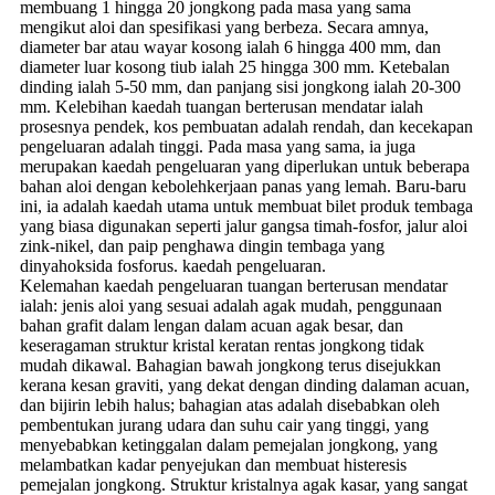
membuang 1 hingga 20 jongkong pada masa yang sama
mengikut aloi dan spesifikasi yang berbeza. Secara amnya,
diameter bar atau wayar kosong ialah 6 hingga 400 mm, dan
diameter luar kosong tiub ialah 25 hingga 300 mm. Ketebalan
dinding ialah 5-50 mm, dan panjang sisi jongkong ialah 20-300
mm. Kelebihan kaedah tuangan berterusan mendatar ialah
prosesnya pendek, kos pembuatan adalah rendah, dan kecekapan
pengeluaran adalah tinggi. Pada masa yang sama, ia juga
merupakan kaedah pengeluaran yang diperlukan untuk beberapa
bahan aloi dengan kebolehkerjaan panas yang lemah. Baru-baru
ini, ia adalah kaedah utama untuk membuat bilet produk tembaga
yang biasa digunakan seperti jalur gangsa timah-fosfor, jalur aloi
zink-nikel, dan paip penghawa dingin tembaga yang
dinyahoksida fosforus. kaedah pengeluaran.
Kelemahan kaedah pengeluaran tuangan berterusan mendatar
ialah: jenis aloi yang sesuai adalah agak mudah, penggunaan
bahan grafit dalam lengan dalam acuan agak besar, dan
keseragaman struktur kristal keratan rentas jongkong tidak
mudah dikawal. Bahagian bawah jongkong terus disejukkan
kerana kesan graviti, yang dekat dengan dinding dalaman acuan,
dan bijirin lebih halus; bahagian atas adalah disebabkan oleh
pembentukan jurang udara dan suhu cair yang tinggi, yang
menyebabkan ketinggalan dalam pemejalan jongkong, yang
melambatkan kadar penyejukan dan membuat histeresis
pemejalan jongkong. Struktur kristalnya agak kasar, yang sangat