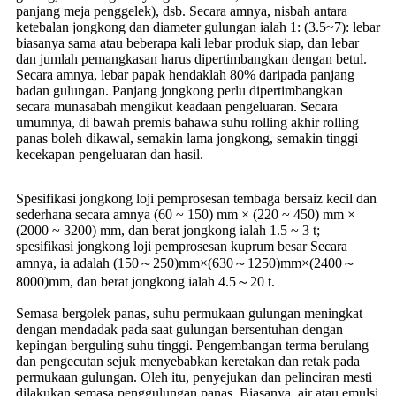
panjang meja penggelek), dsb. Secara amnya, nisbah antara
ketebalan jongkong dan diameter gulungan ialah 1: (3.5~7): lebar
biasanya sama atau beberapa kali lebar produk siap, dan lebar
dan jumlah pemangkasan harus dipertimbangkan dengan betul.
Secara amnya, lebar papak hendaklah 80% daripada panjang
badan gulungan. Panjang jongkong perlu dipertimbangkan
secara munasabah mengikut keadaan pengeluaran. Secara
umumnya, di bawah premis bahawa suhu rolling akhir rolling
panas boleh dikawal, semakin lama jongkong, semakin tinggi
kecekapan pengeluaran dan hasil.
Spesifikasi jongkong loji pemprosesan tembaga bersaiz kecil dan
sederhana secara amnya (60 ~ 150) mm × (220 ~ 450) mm ×
(2000 ~ 3200) mm, dan berat jongkong ialah 1.5 ~ 3 t;
spesifikasi jongkong loji pemprosesan kuprum besar Secara
amnya, ia adalah (150～250)mm×(630～1250)mm×(2400～
8000)mm, dan berat jongkong ialah 4.5～20 t.
Semasa bergolek panas, suhu permukaan gulungan meningkat
dengan mendadak pada saat gulungan bersentuhan dengan
kepingan berguling suhu tinggi. Pengembangan terma berulang
dan pengecutan sejuk menyebabkan keretakan dan retak pada
permukaan gulungan. Oleh itu, penyejukan dan pelinciran mesti
dilakukan semasa penggulungan panas. Biasanya, air atau emulsi