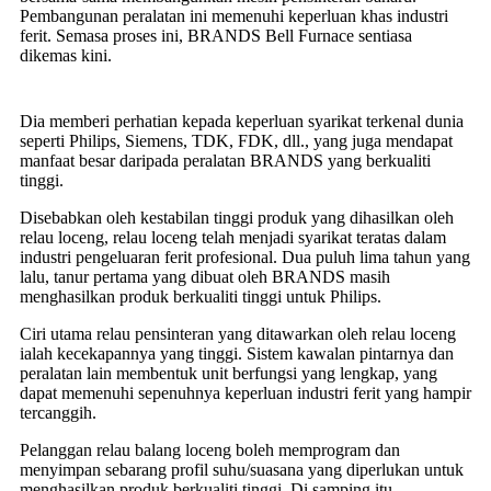
Pembangunan peralatan ini memenuhi keperluan khas industri
ferit. Semasa proses ini, BRANDS Bell Furnace sentiasa
dikemas kini.
Dia memberi perhatian kepada keperluan syarikat terkenal dunia
seperti Philips, Siemens, TDK, FDK, dll., yang juga mendapat
manfaat besar daripada peralatan BRANDS yang berkualiti
tinggi.
Disebabkan oleh kestabilan tinggi produk yang dihasilkan oleh
relau loceng, relau loceng telah menjadi syarikat teratas dalam
industri pengeluaran ferit profesional. Dua puluh lima tahun yang
lalu, tanur pertama yang dibuat oleh BRANDS masih
menghasilkan produk berkualiti tinggi untuk Philips.
Ciri utama relau pensinteran yang ditawarkan oleh relau loceng
ialah kecekapannya yang tinggi. Sistem kawalan pintarnya dan
peralatan lain membentuk unit berfungsi yang lengkap, yang
dapat memenuhi sepenuhnya keperluan industri ferit yang hampir
tercanggih.
Pelanggan relau balang loceng boleh memprogram dan
menyimpan sebarang profil suhu/suasana yang diperlukan untuk
menghasilkan produk berkualiti tinggi. Di samping itu,