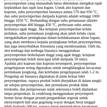
penyemperitan yang munasabah harus ditentukan mengikut rajah
keplastikan dan rajah fasa logam. Untuk aloi kuprum dan
kuprum, suhu penyemperitan biasanya antara 570 dan 950 °C,
dan suhu penyemperitan daripada kuprum adalah setinggi 1000
hingga 1050 °C. Berbanding dengan suhu pemanasan silinder
penyemperitan 400 hingga 450 °C, perbezaan suhu antara
keduanya agak tinggi. Jika kelajuan penyemperitan terlalu
perlahan, suhu permukaan jongkong akan jatuh terlalu cepat,
mengakibatkan peningkatan dalam ketidaksamaan aliran logam,
yang akan membawa kepada peningkatan beban penyemperitan,
dan juga menyebabkan fenomena yang membosankan. Oleh itu,
aloi tembaga dan tembaga biasanya menggunakan
penyemperitan berkelajuan tinggi yang agak tinggi, kelajuan
penyemperitan boleh mencapai lebih daripada 50 mm/s.
Apabila aloi kuprum dan kuprum tersemperit, penyemperitan
pengelupasan sering digunakan untuk menghilangkan kecacatan
permukaan jongkong, dan ketebalan pengelupasan ialah 1-2 m.
Pengedap air biasanya digunakan di pintu keluar bilet
penyemperitan, supaya produk boleh disejukkan di dalam tangki
air selepas penyemperitan, dan permukaan produk tidak
teroksida, dan pemprosesan sejuk seterusnya boleh dijalankan
tanpa penjerukan. Ia cenderung menggunakan penyemperit
bertan besar dengan peranti pengambilan segerak untuk
menyemperit tiub atau gegelung wayar dengan berat tunggal
lebih daripada 500 kg, supaya dapat meningkatkan kecekapan