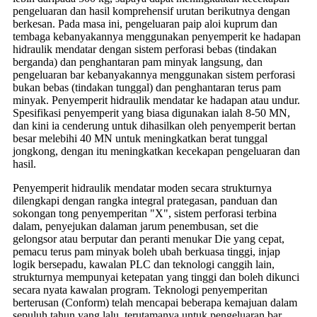
pengeluaran dan hasil komprehensif urutan berikutnya dengan
berkesan. Pada masa ini, pengeluaran paip aloi kuprum dan
tembaga kebanyakannya menggunakan penyemperit ke hadapan
hidraulik mendatar dengan sistem perforasi bebas (tindakan
berganda) dan penghantaran pam minyak langsung, dan
pengeluaran bar kebanyakannya menggunakan sistem perforasi
bukan bebas (tindakan tunggal) dan penghantaran terus pam
minyak. Penyemperit hidraulik mendatar ke hadapan atau undur.
Spesifikasi penyemperit yang biasa digunakan ialah 8-50 MN,
dan kini ia cenderung untuk dihasilkan oleh penyemperit bertan
besar melebihi 40 MN untuk meningkatkan berat tunggal
jongkong, dengan itu meningkatkan kecekapan pengeluaran dan
hasil.
Penyemperit hidraulik mendatar moden secara strukturnya
dilengkapi dengan rangka integral prategasan, panduan dan
sokongan tong penyemperitan "X", sistem perforasi terbina
dalam, penyejukan dalaman jarum penembusan, set die
gelongsor atau berputar dan peranti menukar Die yang cepat,
pemacu terus pam minyak boleh ubah berkuasa tinggi, injap
logik bersepadu, kawalan PLC dan teknologi canggih lain,
strukturnya mempunyai ketepatan yang tinggi dan boleh dikunci
secara nyata kawalan program. Teknologi penyemperitan
berterusan (Conform) telah mencapai beberapa kemajuan dalam
sepuluh tahun yang lalu, terutamanya untuk pengeluaran bar