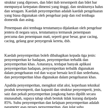
struktur yang diproses, dan bilet tiub tersemperit dan bilet bar
mempunyai ketepatan dimensi yang tinggi, dan strukturnya halus
dan seragam. Kaedah penyemperitan adalah kaedah pengeluaran
yang biasa digunakan oleh pengeluar paip dan rod tembaga
domestik dan asing.
Penempaan aloi tembaga terutamanya dijalankan oleh pengeluar
jentera di negara saya, terutamanya termasuk penempaan
percuma dan penempaan mati, seperti gear besar, gear cacing,
cacing, gelang gear penyegerak kereta, dsb.
Kaedah penyemperitan boleh dibahagikan kepada tiga jenis:
penyemperitan ke hadapan, penyemperitan terbalik dan
penyemperitan khas. Antaranya, terdapat banyak aplikasi
penyemperitan hadapan, penyemperitan terbalik digunakan
dalam pengeluaran rod dan wayar bersaiz kecil dan sederhana,
dan penyemperitan khas digunakan dalam pengeluaran khas.
Apabila penyemperitan, mengikut sifat aloi, keperluan teknikal
produk tersemperit, dan kapasiti dan struktur penyemperit, jenis,
saiz dan pekali penyemperitan jongkong harus dipilih secara
munasabah, supaya tahap ubah bentuk tidak kurang daripada
85%. Suhu penyemperitan dan kelajuan penyemperitan adalah
parameter asas proses penyemperitan, dan julat suhu