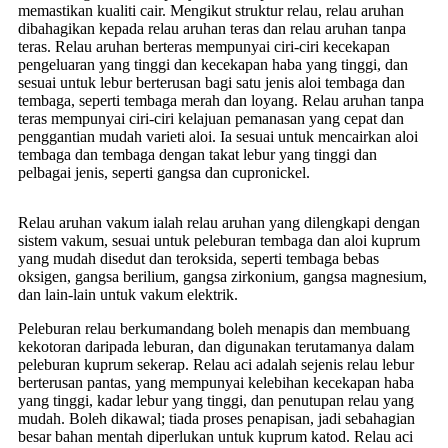
memastikan kualiti cair. Mengikut struktur relau, relau aruhan
dibahagikan kepada relau aruhan teras dan relau aruhan tanpa
teras. Relau aruhan berteras mempunyai ciri-ciri kecekapan
pengeluaran yang tinggi dan kecekapan haba yang tinggi, dan
sesuai untuk lebur berterusan bagi satu jenis aloi tembaga dan
tembaga, seperti tembaga merah dan loyang. Relau aruhan tanpa
teras mempunyai ciri-ciri kelajuan pemanasan yang cepat dan
penggantian mudah varieti aloi. Ia sesuai untuk mencairkan aloi
tembaga dan tembaga dengan takat lebur yang tinggi dan
pelbagai jenis, seperti gangsa dan cupronickel.
Relau aruhan vakum ialah relau aruhan yang dilengkapi dengan
sistem vakum, sesuai untuk peleburan tembaga dan aloi kuprum
yang mudah disedut dan teroksida, seperti tembaga bebas
oksigen, gangsa berilium, gangsa zirkonium, gangsa magnesium,
dan lain-lain untuk vakum elektrik.
Peleburan relau berkumandang boleh menapis dan membuang
kekotoran daripada leburan, dan digunakan terutamanya dalam
peleburan kuprum sekerap. Relau aci adalah sejenis relau lebur
berterusan pantas, yang mempunyai kelebihan kecekapan haba
yang tinggi, kadar lebur yang tinggi, dan penutupan relau yang
mudah. Boleh dikawal; tiada proses penapisan, jadi sebahagian
besar bahan mentah diperlukan untuk kuprum katod. Relau aci