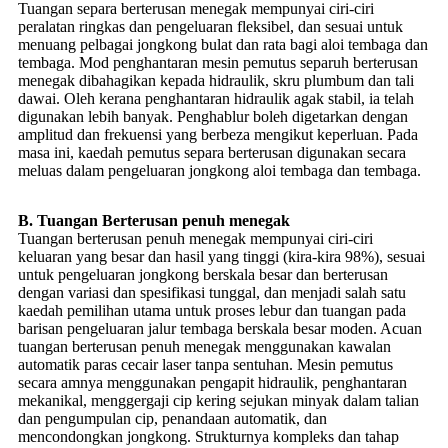
Tuangan separa berterusan menegak mempunyai ciri-ciri
peralatan ringkas dan pengeluaran fleksibel, dan sesuai untuk
menuang pelbagai jongkong bulat dan rata bagi aloi tembaga dan
tembaga. Mod penghantaran mesin pemutus separuh berterusan
menegak dibahagikan kepada hidraulik, skru plumbum dan tali
dawai. Oleh kerana penghantaran hidraulik agak stabil, ia telah
digunakan lebih banyak. Penghablur boleh digetarkan dengan
amplitud dan frekuensi yang berbeza mengikut keperluan. Pada
masa ini, kaedah pemutus separa berterusan digunakan secara
meluas dalam pengeluaran jongkong aloi tembaga dan tembaga.
B. Tuangan Berterusan penuh menegak
Tuangan berterusan penuh menegak mempunyai ciri-ciri
keluaran yang besar dan hasil yang tinggi (kira-kira 98%), sesuai
untuk pengeluaran jongkong berskala besar dan berterusan
dengan variasi dan spesifikasi tunggal, dan menjadi salah satu
kaedah pemilihan utama untuk proses lebur dan tuangan pada
barisan pengeluaran jalur tembaga berskala besar moden. Acuan
tuangan berterusan penuh menegak menggunakan kawalan
automatik paras cecair laser tanpa sentuhan. Mesin pemutus
secara amnya menggunakan pengapit hidraulik, penghantaran
mekanikal, menggergaji cip kering sejukan minyak dalam talian
dan pengumpulan cip, penandaan automatik, dan
mencondongkan jongkong. Strukturnya kompleks dan tahap