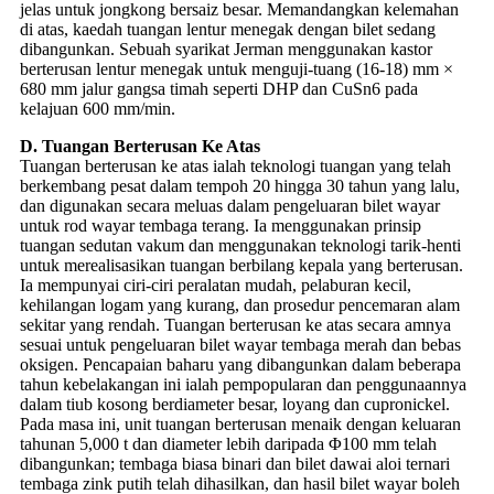
jelas untuk jongkong bersaiz besar. Memandangkan kelemahan
di atas, kaedah tuangan lentur menegak dengan bilet sedang
dibangunkan. Sebuah syarikat Jerman menggunakan kastor
berterusan lentur menegak untuk menguji-tuang (16-18) mm ×
680 mm jalur gangsa timah seperti DHP dan CuSn6 pada
kelajuan 600 mm/min.
D. Tuangan Berterusan Ke Atas
Tuangan berterusan ke atas ialah teknologi tuangan yang telah
berkembang pesat dalam tempoh 20 hingga 30 tahun yang lalu,
dan digunakan secara meluas dalam pengeluaran bilet wayar
untuk rod wayar tembaga terang. Ia menggunakan prinsip
tuangan sedutan vakum dan menggunakan teknologi tarik-henti
untuk merealisasikan tuangan berbilang kepala yang berterusan.
Ia mempunyai ciri-ciri peralatan mudah, pelaburan kecil,
kehilangan logam yang kurang, dan prosedur pencemaran alam
sekitar yang rendah. Tuangan berterusan ke atas secara amnya
sesuai untuk pengeluaran bilet wayar tembaga merah dan bebas
oksigen. Pencapaian baharu yang dibangunkan dalam beberapa
tahun kebelakangan ini ialah pempopularan dan penggunaannya
dalam tiub kosong berdiameter besar, loyang dan cupronickel.
Pada masa ini, unit tuangan berterusan menaik dengan keluaran
tahunan 5,000 t dan diameter lebih daripada Φ100 mm telah
dibangunkan; tembaga biasa binari dan bilet dawai aloi ternari
tembaga zink putih telah dihasilkan, dan hasil bilet wayar boleh