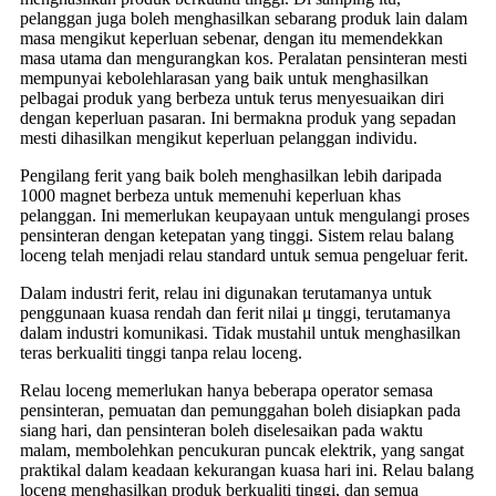
pelanggan juga boleh menghasilkan sebarang produk lain dalam
masa mengikut keperluan sebenar, dengan itu memendekkan
masa utama dan mengurangkan kos. Peralatan pensinteran mesti
mempunyai kebolehlarasan yang baik untuk menghasilkan
pelbagai produk yang berbeza untuk terus menyesuaikan diri
dengan keperluan pasaran. Ini bermakna produk yang sepadan
mesti dihasilkan mengikut keperluan pelanggan individu.
Pengilang ferit yang baik boleh menghasilkan lebih daripada
1000 magnet berbeza untuk memenuhi keperluan khas
pelanggan. Ini memerlukan keupayaan untuk mengulangi proses
pensinteran dengan ketepatan yang tinggi. Sistem relau balang
loceng telah menjadi relau standard untuk semua pengeluar ferit.
Dalam industri ferit, relau ini digunakan terutamanya untuk
penggunaan kuasa rendah dan ferit nilai μ tinggi, terutamanya
dalam industri komunikasi. Tidak mustahil untuk menghasilkan
teras berkualiti tinggi tanpa relau loceng.
Relau loceng memerlukan hanya beberapa operator semasa
pensinteran, pemuatan dan pemunggahan boleh disiapkan pada
siang hari, dan pensinteran boleh diselesaikan pada waktu
malam, membolehkan pencukuran puncak elektrik, yang sangat
praktikal dalam keadaan kekurangan kuasa hari ini. Relau balang
loceng menghasilkan produk berkualiti tinggi, dan semua