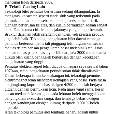
mencapai lebih daripada 90%.
E. Teknik Casting Lain
Teknologi bilet pemutus berterusan sedang dibangunkan. Ia
mengatasi kecacatan seperti tanda slub yang terbentuk pada
permukaan luar bilet disebabkan oleh proses berhenti-tarik
tuangan berterusan ke atas, dan kualiti permukaan adalah sangat
baik. Dan kerana ciri-ciri pemejalannya yang hampir berarah,
struktur dalaman lebih seragam dan tulen, jadi prestasi produk
juga lebih baik. Teknologi pengeluaran bilet dawai tembaga
pemutus berterusan jenis tali pinggang telah digunakan secara
meluas dalam barisan pengeluaran besar melebihi 3 tan. Luas
keratan rentas papak biasanya lebih daripada 2000 mm2, dan ia
diikuti oleh kilang penggelek berterusan dengan kecekapan
pengeluaran yang tinggi.
Pemutus elektromagnet telah dicuba di negara saya seawal tahun
1970-an, tetapi pengeluaran perindustrian tidak direalisasikan.
Dalam beberapa tahun kebelakangan ini, teknologi pemutus
elektromagnet telah mencapai kemajuan yang besar. Pada masa
ini, jongkong kuprum bebas oksigen Φ200 mm telah berjaya
dituang dengan permukaan licin. Pada masa yang sama, kesan
kacau medan elektromagnet pada leburan boleh menggalakkan
penyingkiran ekzos dan sanga, dan tembaga bebas oksigen
dengan kandungan oksigen kurang daripada 0.001% boleh
diperolehi.
Arah teknologi pemutus aloi tembaga baharu adalah untuk